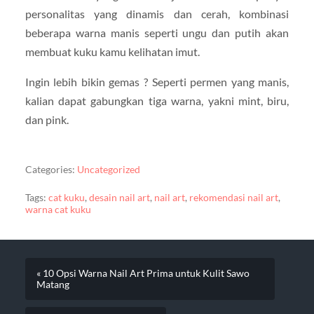
personalitas yang dinamis dan cerah, kombinasi
beberapa warna manis seperti ungu dan putih akan
membuat kuku kamu kelihatan imut.
Ingin lebih bikin gemas ? Seperti permen yang manis,
kalian dapat gabungkan tiga warna, yakni mint, biru,
dan pink.
Categories:
Uncategorized
Tags:
cat kuku
,
desain nail art
,
nail art
,
rekomendasi nail art
,
warna cat kuku
« 10 Opsi Warna Nail Art Prima untuk Kulit Sawo
Matang